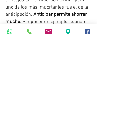
uno de los más importantes fue el de la 
anticipación. 
Anticipar permite ahorrar 
mucho
. Por poner un ejemplo, cuando 
ves en la distancia que te aproximas a 
una rotonda, o bien a un semáforo que 
ya está en rojo, en ese momento lo 
óptimo es dejar de acelerar.
Y 
si quieres ahorrar todavía más, puedes 
recurrir a pisar el embrague siempre 
manteniendo la marcha engranada
. De 
este modo aprovechas la inercia del 
vehículo y al mismo tiempo, con levantar 
el pie del embrague recuperas el freno 
motor siempre que lo creas necesario.
Activar el Modo Eco siempre que sea 
posible también contribuye a rebajar el 