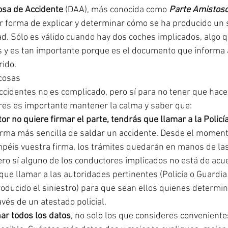
osa de Accidente 
(DAA), más conocida como 
Parte Amistoso
or forma de explicar y determinar cómo se ha producido un s
dad. Sólo es válido cuando hay dos coches implicados, algo 
s y es tan importante porque es el documento que informa 
rido.
 cosas
accidentes no es complicado, pero sí para no tener que hacer
res es importante mantener la calma y saber que:
tor no quiere firmar el parte, tendrás que llamar a la Policí
orma más sencilla de saldar un accidente. Desde el moment
péis vuestra firma, los trámites quedarán en manos de la
ro sí alguno de los conductores implicados no está de acue
que llamar a las autoridades pertinentes (Policía o Guardia 
oducido el siniestro) para que sean ellos quienes determin
avés de un atestado policial.
nar todos los datos
, no solo los que consideres convenientes