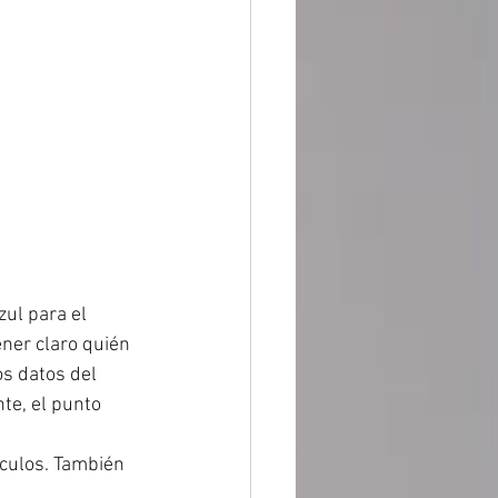
ul para el 
ner claro quién 
os datos del 
e, el punto 
culos. También 