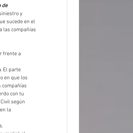
 de 
iniestro y 
que sucede en el 
a las compañías 
 frente a 
a
. El parte 
o en que los 
s compañías 
rdo con tu 
Civil según 
en la 
. 