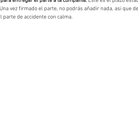
 para entregar el parte a la compañía. 
Este es el plazo estab
Una vez firmado el parte, no podrás añadir nada, asi que dej
el parte de accidente con calma.