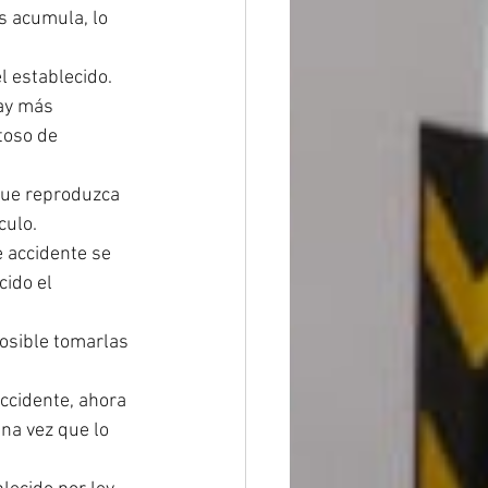
s acumula, lo 
l establecido. 
ay más 
toso de 
que reproduzca 
culo.
e accidente se 
ido el 
osible tomarlas 
ccidente, ahora 
na vez que lo 