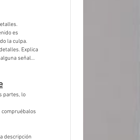
etalles.
enido es 
o la culpa.
etalles. Explica 
alguna señal... 
e
 partes, lo 
os, compruébalos 
 
a descripción 