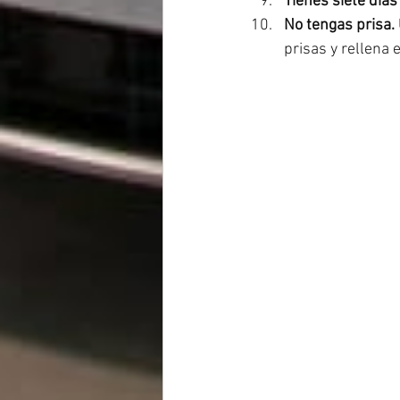
Tienes siete días
No tengas prisa. 
prisas y rellena 