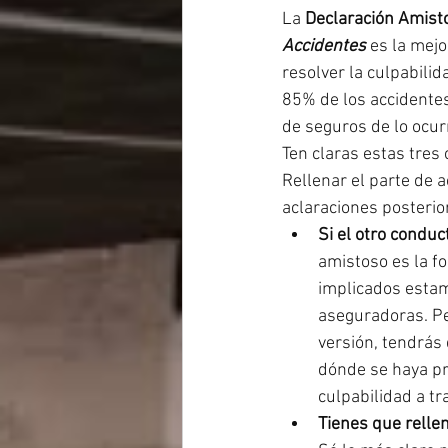
La 
Declaración Amist
Accidentes
 es la mej
resolver la culpabili
85% de los accidente
de seguros de lo ocur
Ten claras estas tres
Rellenar el parte de 
aclaraciones posterio
Si el otro conduc
amistoso es la f
implicados estam
aseguradoras. Pe
versión, tendrás 
dónde se haya pr
culpabilidad a tr
Tienes que relle