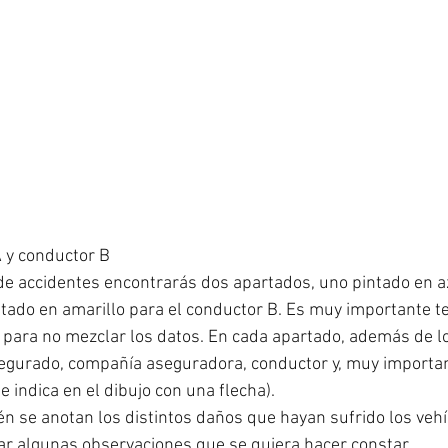
 y conductor B
de accidentes encontrarás dos apartados, uno pintado en az
ntado en amarillo para el conductor B. Es muy importante te
 B para no mezclar los datos. En cada apartado, además de l
egurado, compañía aseguradora, conductor y, muy important
se indica en el dibujo con una flecha).
n se anotan los distintos daños que hayan sufrido los vehí
ejar algunas observaciones que se quiera hacer constar.