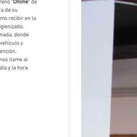
reno 
"Online"
 de 
ra de su 
mo recibir en la 
igienizado.
amada, donde 
vehículo y 
ención.
nos llame al 
a y la hora 